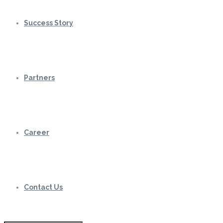
Success Story
Partners
Career
Contact Us