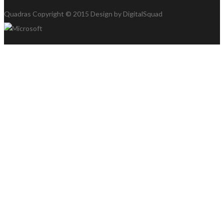
Quadras Copyright © 2015 Design by DigitalSquad