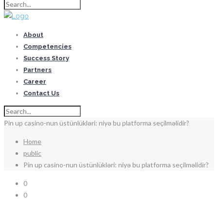
About
Competencies
Success Story
Partners
Career
Contact Us
Pin up casino-nun üstünlükləri: niyə bu platforma seçilməlidir?
Home
public
Pin up casino-nun üstünlükləri: niyə bu platforma seçilməlidir?
0
0