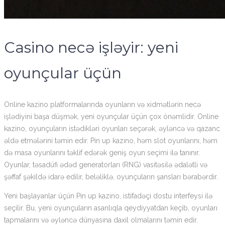
Casino necə işləyir: yeni
oyunçular üçün
Online kazino platformalarında oyunların və xidmətlərin necə
işlədiyini başa düşmək, yeni oyunçular üçün çox önəmlidir. Online
kazino, oyunçuların istədikləri oyunları seçərək, əyləncə və qazanc
əldə etmələrini təmin edir. Pin up kazino, həm slot oyunlarını, həm
də masa oyunlarını təklif edərək geniş oyun seçimi ilə tanınır.
Oyunlar, təsadüfi ədəd generatorları (RNG) vasitəsilə ədalətli və
şəffaf şəkildə idarə edilir, beləliklə, oyunçuların şansları bərabərdir.
Yeni başlayanlar üçün Pin up kazino, istifadəçi dostu interfeysi ilə
seçilir. Bu, yeni oyunçuların asanlıqla qeydiyyatdan keçib, oyunları
tapmalarını və əyləncə dünyasına daxil olmalarını təmin edir.