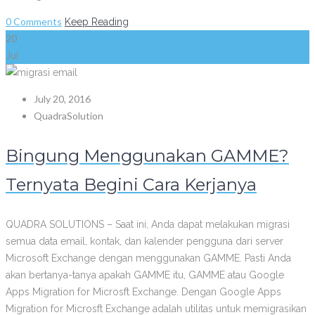
0 Comments
Keep Reading
20
Jul
July 20, 2016
QuadraSolution
Bingung Menggunakan GAMME?
Ternyata Begini Cara Kerjanya
QUADRA SOLUTIONS – Saat ini, Anda dapat melakukan migrasi
semua data email, kontak, dan kalender pengguna dari server
Microsoft Exchange dengan menggunakan GAMME. Pasti Anda
akan bertanya-tanya apakah GAMME itu, GAMME atau Google
Apps Migration for Microsft Exchange. Dengan Google Apps
Migration for Microsft Exchange adalah utilitas untuk memigrasikan