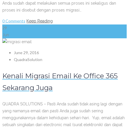
Anda sudah dapat melakukan semua proses ini sekaligus dan
proses ini disebut dengan proses migrasi…
0 Comments
Keep Reading
29
Jun
June 29, 2016
QuadraSolution
Kenali Migrasi Email Ke Office 365
Sekarang Juga
QUADRA SOLUTIONS – Pasti Anda sudah tidak asing lagi dengan
yang namanya email dan pasti Anda juga sudah sering
menggunakannya dalam kehidupan sehari-hari. Yup, email adalah
sebuah singkatan dari electronic mail (surat elektronik) dan dapat