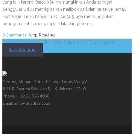
yang lain karena Office 365 memungkinkan Anda sebagai
pengguna untuk memigrasikan mailbox dari dan ke server email
Exchange. Tidak hanya itu, Office 365 juga memungkinkan
pengguna untuk mengimpor data uang mereka…
0 Comments
Keep Reading
Semona Template All In One Solution For Developers
Buy Semona
Gedung Menara Duta Lt. Lower Lobby Wing A
Jl. H. R. Rasuna Said Kav. B – 9, Jakarta 12910
Phone : +62 21 525 4050
Email :
info@quadras.co.id