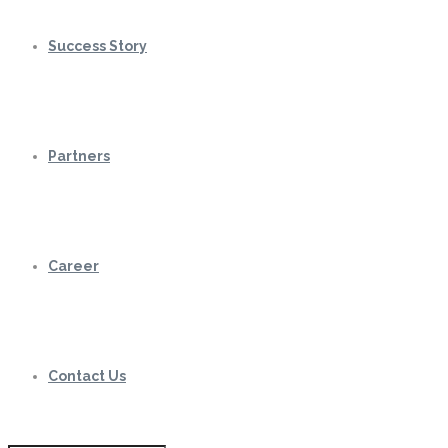
Success Story
Partners
Career
Contact Us