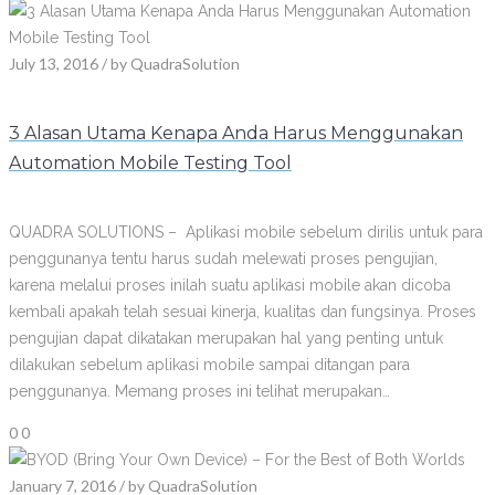
July 13, 2016
/
by QuadraSolution
3 Alasan Utama Kenapa Anda Harus Menggunakan
Automation Mobile Testing Tool
QUADRA SOLUTIONS – Aplikasi mobile sebelum dirilis untuk para
penggunanya tentu harus sudah melewati proses pengujian,
karena melalui proses inilah suatu aplikasi mobile akan dicoba
kembali apakah telah sesuai kinerja, kualitas dan fungsinya. Proses
pengujian dapat dikatakan merupakan hal yang penting untuk
dilakukan sebelum aplikasi mobile sampai ditangan para
penggunanya. Memang proses ini telihat merupakan…
0
0
January 7, 2016
/
by QuadraSolution