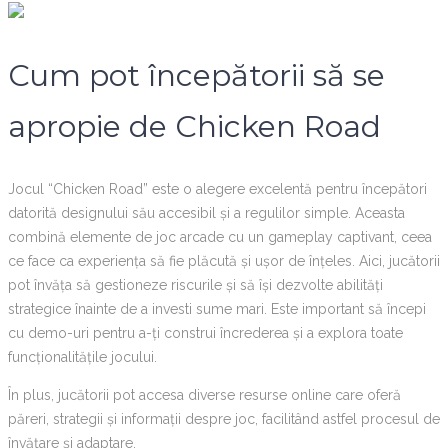
Cum pot începătorii să se
apropie de Chicken Road
Jocul “Chicken Road” este o alegere excelentă pentru începători
datorită designului său accesibil și a regulilor simple. Aceasta
combină elemente de joc arcade cu un gameplay captivant, ceea
ce face ca experiența să fie plăcută și ușor de înțeles. Aici, jucătorii
pot învăța să gestioneze riscurile și să își dezvolte abilități
strategice înainte de a investi sume mari. Este important să începi
cu demo-uri pentru a-ți construi încrederea și a explora toate
funcționalitățile jocului.
În plus, jucătorii pot accesa diverse resurse online care oferă
păreri, strategii și informații despre joc, facilitând astfel procesul de
învățare și adaptare.