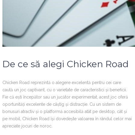
De ce să alegi Chicken Road
Chicken Road reprezintă o alegere excelentă pentru cei care
caută un joc captivant, cu o varietate de caracteristici și beneficii.
Fie că ești începător sau un jucător experimentat, acest joc oferă
oportunități excelente de câștig și distracție. Cu un sistem de
bonusuri atractiv și o platformă accesibilă atât pe desktop, cât și
pe mobil, Chicken Road își dovedește valoarea în rândul celor mai
apreciate jocuri de noroc.