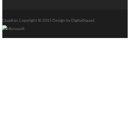
Quadras Copyright © 2015 Design by DigitalSquad