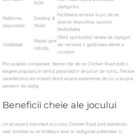
RON
câștigurilor.
Facilitează accesul la joc de pe
Platforme
Desktop &
diverse dispozitive, sporind
disponibile
Mobil
flexibilitatea.
Oferă oportunități variate de câștiguri,
Medie spre
Volatilitate
dar necesită o gestionare atentă a
ridicată
riscurilor.
Prin această comparație, devine clar de ce Chicken Road este o
alegere populară în rândul pasionaților de jocuri de noroc. Fiecare
caracteristică are impact direct asupra experienței de joc și asupra
șanselor de câștig.
Beneficii cheie ale jocului
Un alt aspect important al jocului Chicken Road sunt beneficiile
sale. Acestea nu se limitează doar la câștigurile potențiale, ci