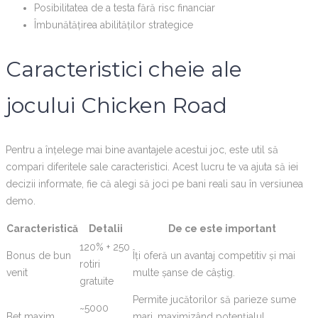
Posibilitatea de a testa fără risc financiar
Îmbunătățirea abilităților strategice
Caracteristici cheie ale
jocului Chicken Road
Pentru a înțelege mai bine avantajele acestui joc, este util să
compari diferitele sale caracteristici. Acest lucru te va ajuta să iei
decizii informate, fie că alegi să joci pe bani reali sau în versiunea
demo.
Caracteristică
Detalii
De ce este important
120% + 250
Bonus de bun
Îți oferă un avantaj competitiv și mai
rotiri
venit
multe șanse de câștig.
gratuite
Permite jucătorilor să parieze sume
~5000
Bet maxim
mari, maximizând potențialul