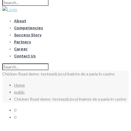
About
Competencies
Success Story
Partners
Career
Contact Us
Chicken Road demo: testează jocul înainte de a paria în casino
Home
public
Chicken Road demo: testează jocul înainte de a paria în casino
0
0