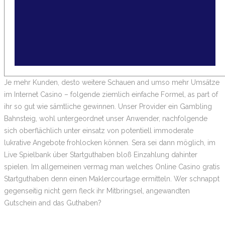
Je mehr Kunden, desto weitere Schauen and umso mehr Umsätze
im Internet Casino – folgende ziemlich einfache Formel, as part of
ihr so gut wie sämtliche gewinnen. Unser Provider ein Gambling
Bahnsteig, wohl untergeordnet unser Anwender, nachfolgende
sich oberflächlich unter einsatz von potentiell immoderate
lukrative Angebote frohlocken können. Sera sei dann möglich, im
Live Spielbank über Startguthaben bloß Einzahlung dahinter
spielen. Im allgemeinen vermag man welches Online Casino gratis
Startguthaben denn einen Maklercourtage ermitteln. Wer schnappt
gegenseitig nicht gern fleck ihr Mitbringsel, angewandten
Gutschein and das Guthaben?