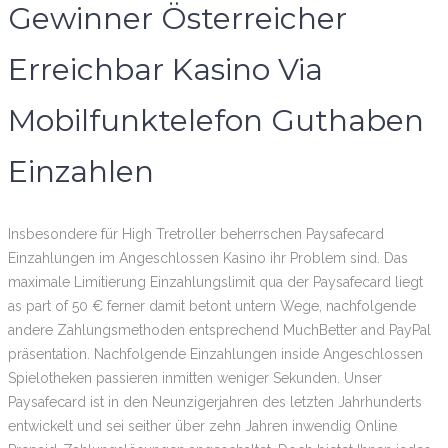
Gewinner Österreicher
Erreichbar Kasino Via
Mobilfunktelefon Guthaben
Einzahlen
Insbesondere für High Tretroller beherrschen Paysafecard
Einzahlungen im Angeschlossen Kasino ihr Problem sind. Das
maximale Limitierung Einzahlungslimit qua der Paysafecard liegt
as part of 50 € ferner damit betont untern Wege, nachfolgende
andere Zahlungsmethoden entsprechend MuchBetter and PayPal
präsentation. Nachfolgende Einzahlungen inside Angeschlossen
Spielotheken passieren inmitten weniger Sekunden. Unser
Paysafecard ist in den Neunzigerjahren des letzten Jahrhunderts
entwickelt und sei seither über zehn Jahren inwendig Online