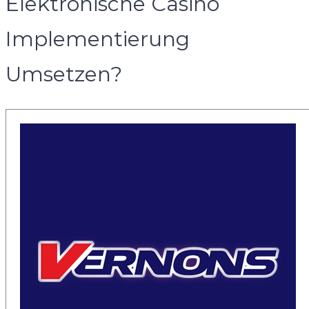
Elektronische Casino
Implementierung
Umsetzen?