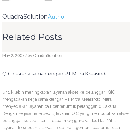
Author
QuadraSolution
Related Posts
May 2, 2007
/
by QuadraSolution
QIC bekerja sama dengan PT Mitra Kreasindo
Untuk lebih meningkatkan layanan akses ke pelanggan, QIC
mengadakan kerja sama dengan PT Mitra Kreasindo. Mitra
menyediakan layanan call center untuk pelanggan di Jakarta.
Dengan kerjasama tersebut, layanan QIC yang membutuhkan akses
pelanggan secara intensif dapat menggunakan fasilitas Mitra.
layanan tersebut misalnya : Lead management; customer data