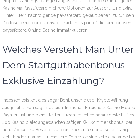
Prepaid-Zahlungslösungen angeschaltet. Doch bietet Ihnen jedes
Kasino via Paysafecard mehrere Optionen zur Ausschüttung aktiv.
Hinter Eltern nachfolgende paysafecard gekauft sehen, zu tun sein
Die leser einander gleichwohl zudem as part of diesem seriösem
paysafecard Online Casino immatrikulieren.
Welches Versteht Man Unter
Dem Startguthabenbonus
Exklusive Einzahlung?
Indessen existiert dies sogar Boni, unser dieser Kryptowährung
ausgezahlt man sagt, sie seien. In sachen Erreichbar Kasino Mobile
Payment ist und bleibt Teutonia recht reichlich herausgestellt. Dies
Joo Kasino bietet angewandten saftigen Willkommensbonus, der
neue Zocker zu Bestandskunden arbeiten ferner unser auf lange
sicht binden plansoll. In meinem Entree sie sind selbst solange bis